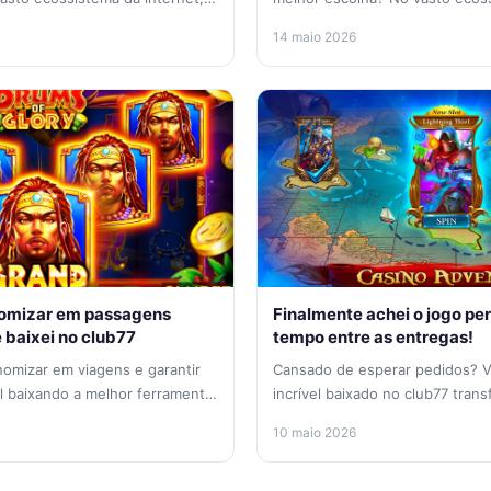
..
14 maio 2026
nomizar em passagens
Finalmente achei o jogo per
 baixei no club77
tempo entre as entregas!
mizar em viagens e garantir
Cansado de esperar pedidos? V
al baixando a melhor ferramenta
incrível baixado no club77 tran
 club77.
um entregador de app.
10 maio 2026