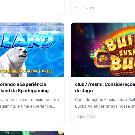
gadores para uma versão...
das maiores lendas do...
23 jun 2026
lorando a Experiência
club77resmi: Considerações
celand da Spadegaming
de Jogo
lado de Iceland, o mais recente
Considerações Finais sobre Bui
egaming, é uma experiência
Bucks Ao encerrarmos nossa aná
ador diretamente...
Even More Bucks, fica claro que
13 jun 2026