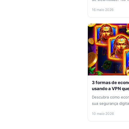
encontrar uma fonte.
16 maio 2026
3 formas de eco
usando a VPN que
Descubra como econo
sua segurança digit
de VPN disponível no
10 maio 2026