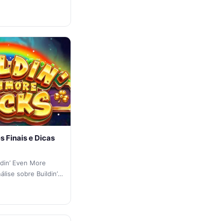
 Finais e Dicas
ldin’ Even More
lise sobre Buildin’
 o...