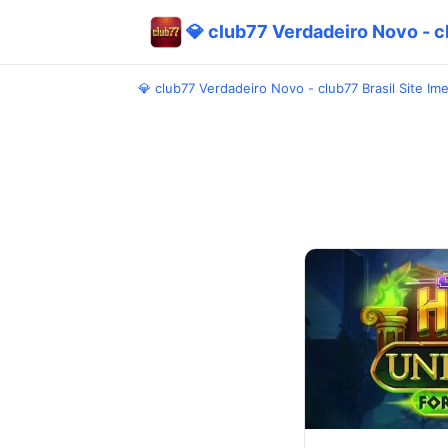
💎 club77 Verdadeiro Novo - cl
💎 club77 Verdadeiro Novo - club77 Brasil Site Im