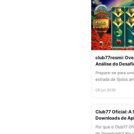
club77resmi: Ove
Análise do Desafi
Prepare-se para uma
estrada de tijolos a
the Rainbow, desenvo
06 jun 2026
Club77 Oficial: A
Downloads de Apl
Por que o Club77 Ofi
de Downloads? No va