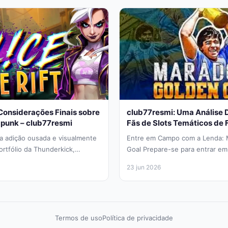
– Considerações Finais sobre
club77resmi: Uma Análise 
punk – club77resmi
Fãs de Slots Temáticos de 
ma adição ousada e visualmente
Entre em Campo com a Lenda:
rtfólio da Thunderkick,
Goal Prepare-se para entrar 
gadores para uma versão...
das maiores lendas do...
23 jun 2026
Termos de uso
Política de privacidade