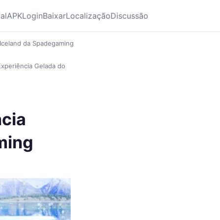
ial
APK
Login
Baixar
Localização
Discussão
t Iceland da Spadegaming
Experiência Gelada do
ncia
ming