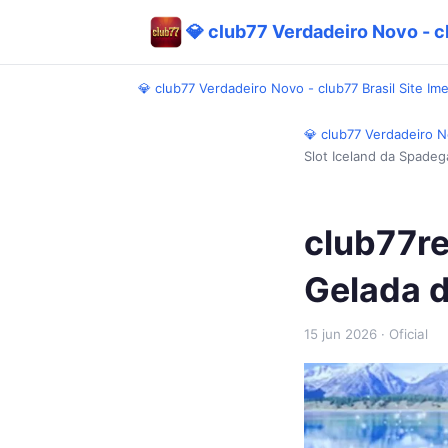
💎 club77 Verdadeiro Novo - cl
💎 club77 Verdadeiro Novo - club77 Brasil Site Im
💎 club77 Verdadeiro No
Slot Iceland da Spade
club77re
Gelada d
15 jun 2026
· Oficial