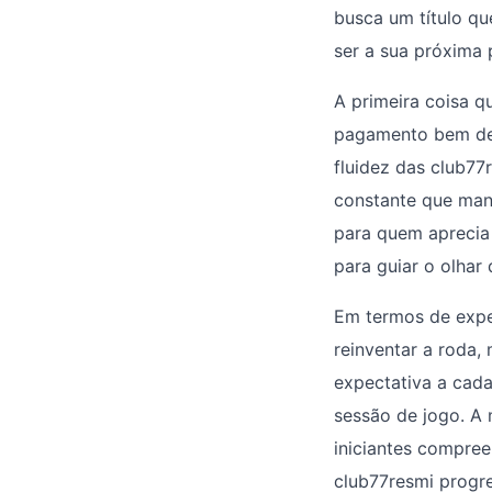
busca um título qu
ser a sua próxima 
A primeira coisa q
pagamento bem def
fluidez das club77
constante que man
para quem aprecia
para guiar o olhar
Em termos de exper
reinventar a roda,
expectativa a cad
sessão de jogo. A 
iniciantes compre
club77resmi progr