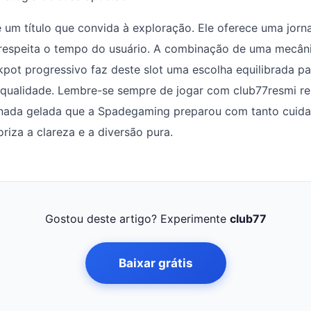
 um título que convida à exploração. Ele oferece uma jorn
 respeita o tempo do usuário. A combinação de uma mecâni
pot progressivo faz deste slot uma escolha equilibrada p
 qualidade. Lembre-se sempre de jogar com club77resmi re
rnada gelada que a Spadegaming preparou com tanto cuida
riza a clareza e a diversão pura.
Gostou deste artigo? Experimente
club77
Baixar grátis