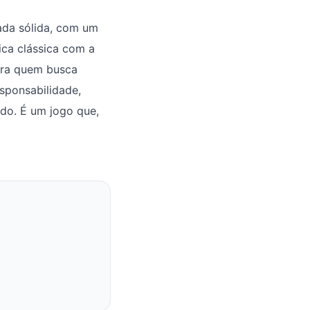
ada sólida, com um
ca clássica com a
ara quem busca
sponsabilidade,
do. É um jogo que,