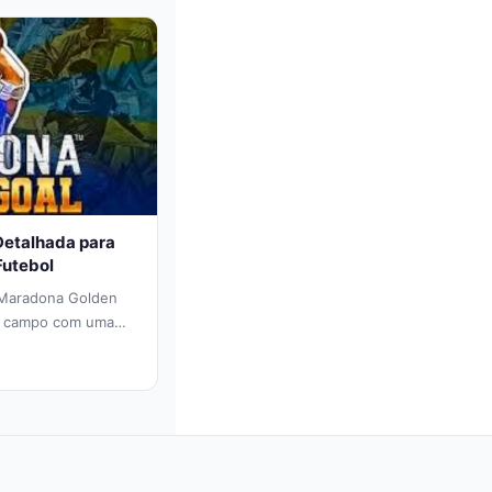
Detalhada para
Futebol
 Maradona Golden
em campo com uma