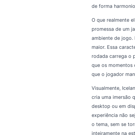
de forma harmonio
O que realmente el
promessa de um jac
ambiente de jogo. 
maior. Essa caract
rodada carrega o p
que os momentos d
que o jogador man
Visualmente, Icel
cria uma imersão 
desktop ou em disp
experiência não se
o tema, sem se tor
inteiramente na es