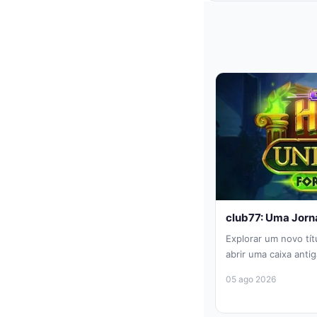
club77: Uma Jorn
Explorar um novo tí
abrir uma caixa anti
muito esquecidos, o
05 ago 2026