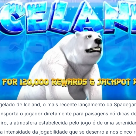
gelado de Iceland, o mais recente lançamento da Spadega
ansporta o jogador diretamente para paisagens nórdicas d
iro, a atmosfera estabelecida pelo jogo é de uma serenidad
 intensidade da jogabilidade que se desenrola nos cinco r