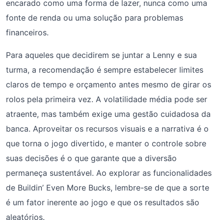
encarado como uma forma de lazer, nunca como uma
fonte de renda ou uma solução para problemas
financeiros.
Para aqueles que decidirem se juntar a Lenny e sua
turma, a recomendação é sempre estabelecer limites
claros de tempo e orçamento antes mesmo de girar os
rolos pela primeira vez. A volatilidade média pode ser
atraente, mas também exige uma gestão cuidadosa da
banca. Aproveitar os recursos visuais e a narrativa é o
que torna o jogo divertido, e manter o controle sobre
suas decisões é o que garante que a diversão
permaneça sustentável. Ao explorar as funcionalidades
de Buildin’ Even More Bucks, lembre-se de que a sorte
é um fator inerente ao jogo e que os resultados são
aleatórios.