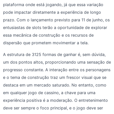
plataforma onde está jogando, já que essa variação
pode impactar diretamente a experiência de longo
prazo. Com o lançamento previsto para 11 de junho, os
entusiastas de slots terão a oportunidade de explorar
essa mecânica de construção e os recursos de
dispersão que prometem movimentar a tela.
A estrutura de 3125 formas de ganhar é, sem dúvida,
um dos pontos altos, proporcionando uma sensação de
progresso constante. A interação entre os personagens
e o tema de construção traz um frescor visual que se
destaca em um mercado saturado. No entanto, como
em qualquer jogo de cassino, a chave para uma
experiência positiva é a moderação. O entretenimento
deve ser sempre o foco principal, e o jogo deve ser