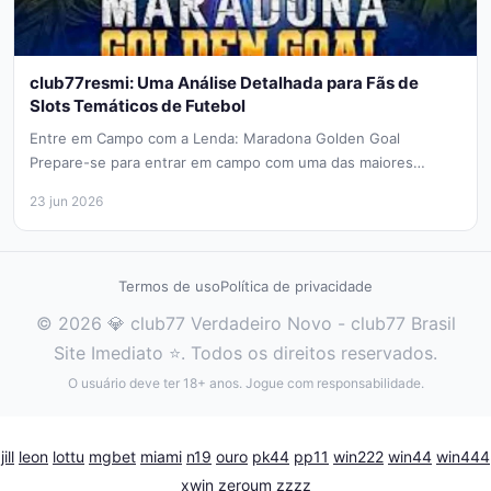
club77resmi: Uma Análise Detalhada para Fãs de
Slots Temáticos de Futebol
Entre em Campo com a Lenda: Maradona Golden Goal
Prepare-se para entrar em campo com uma das maiores
lendas do...
23 jun 2026
Termos de uso
Política de privacidade
© 2026 💎 club77 Verdadeiro Novo - club77 Brasil
Site Imediato ⭐. Todos os direitos reservados.
O usuário deve ter 18+ anos. Jogue com responsabilidade.
jill
leon
lottu
mgbet
miami
n19
ouro
pk44
pp11
win222
win44
win444
xwin
zeroum
zzzz