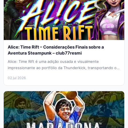
Alice: Time Rift – Considerações Finais sobre a
Aventura Steampunk – club77resmi
Alice: Time Rift é uma adição ousada e visualmente
impressionante ao portfólio da Thunderkick, transportando os
jogadores para uma versão...
02 jul 2026