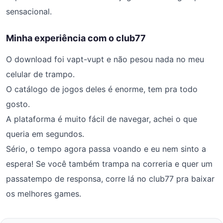
sensacional.
Minha experiência com o club77
O download foi vapt-vupt e não pesou nada no meu
celular de trampo.
O catálogo de jogos deles é enorme, tem pra todo
gosto.
A plataforma é muito fácil de navegar, achei o que
queria em segundos.
Sério, o tempo agora passa voando e eu nem sinto a
espera! Se você também trampa na correria e quer um
passatempo de responsa, corre lá no club77 pra baixar
os melhores games.