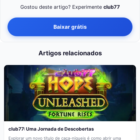
Gostou deste artigo? Experimente
club77
Baixar grátis
Artigos relacionados
club77: Uma Jornada de Descobertas
Explorar um novo título de caça-níqueis é como abrir uma